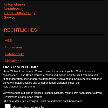
Unternehmen
Neufahrzeuge
Gebrauchtfahrzeuge
Service
RECHTLICHES
AGB
Impressum
Datenschutz
Disclaimer
EINSATZ VON COOKIES
Barrierefreiheit
Diese Webseite verwendet Cookies, um Dir ein bestmögliches Surf-Erlebnis zu
ermöglichen. Diese Daten werden erhoben und dienen nicht für die Erstellung von
Nutzungsprofilen oder anderer weiterführender Verwendung. Sämtliche Informationen
ÖFFNUNGSZEITEN
zu verwendeten Cookies und eingebundenen Diensten findest du
hier:
Datenschutzerklärung
Wir verwenden auf dieser Website folgende Dienste, welche erst nach deiner aktiven
Montag:
geschlossen
Zustimmung eingebunden werden.
Dienstag:
09:00 - 13:00 und 14:00 - 18:00
Bitte hake dazu den jeweiligen Dienst an und klicke auf Übernehmen:
Mittwoch:
09:00 - 13:00 und 14:00 - 18:00
Google Maps und Youtube