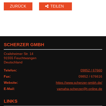
ZURÜCK
TEILEN
SCHERZER GMBH
Crailsheimer Str. 14
91555 Feuchtwangen
Deutschland
Telefon:
09852 / 67660
Fax:
09852 / 676616
Website:
https://www.scherzer-gmbh.de/
E-Mail:
yamaha-scherzer@t-online.de
LINKS