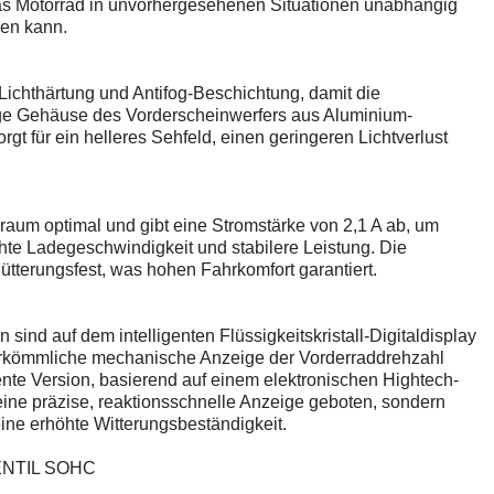
s Motorrad in unvorhergesehenen Situationen unabhängig
ken kann.
Lichthärtung und Antifog-Beschichtung, damit die
tige Gehäuse des Vorderscheinwerfers aus Aluminium-
gt für ein helleres Sehfeld, einen geringeren Lichtverlust
aum optimal und gibt eine Stromstärke von 2,1 A ab, um
öhte Ladegeschwindigkeit und stabilere Leistung. Die
hütterungsfest, was hohen Fahrkomfort garantiert.
ind auf dem intelligenten Flüssigkeitskristall-Digitaldisplay
herkömmliche mechanische Anzeige der Vorderraddrehzahl
te Version, basierend auf einem elektronischen Hightech-
eine präzise, reaktionsschnelle Anzeige geboten, sondern
ine erhöhte Witterungsbeständigkeit.
ENTIL SOHC