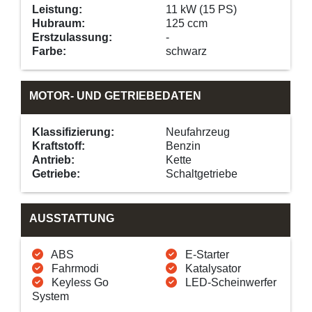
Leistung:
11 kW (15 PS)
Hubraum:
125 ccm
Erstzulassung:
-
Farbe:
schwarz
MOTOR- UND GETRIEBEDATEN
Klassifizierung:
Neufahrzeug
Kraftstoff:
Benzin
Antrieb:
Kette
Getriebe:
Schaltgetriebe
AUSSTATTUNG
ABS
E-Starter
Fahrmodi
Katalysator
Keyless Go
LED-Scheinwerfer
System