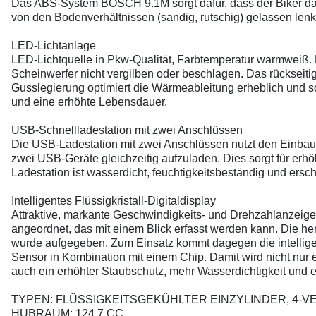
Das ABS-System BOSCH 9.1M sorgt dafür, dass der Biker da
von den Bodenverhältnissen (sandig, rutschig) gelassen len
LED-Lichtanlage
LED-Lichtquelle in Pkw-Qualität, Farbtemperatur warmweiß. 
Scheinwerfer nicht vergilben oder beschlagen. Das rücksei
Gusslegierung optimiert die Wärmeableitung erheblich und sor
und eine erhöhte Lebensdauer.
USB-Schnellladestation mit zwei Anschlüssen
Die USB-Ladestation mit zwei Anschlüssen nutzt den Einbaur
zwei USB-Geräte gleichzeitig aufzuladen. Dies sorgt für erh
Ladestation ist wasserdicht, feuchtigkeitsbeständig und ersc
Intelligentes Flüssigkristall-Digitaldisplay
Attraktive, markante Geschwindigkeits- und Drehzahlanzeigen s
angeordnet, das mit einem Blick erfasst werden kann. Die 
wurde aufgegeben. Zum Einsatz kommt dagegen die intelligen
Sensor in Kombination mit einem Chip. Damit wird nicht nur 
auch ein erhöhter Staubschutz, mehr Wasserdichtigkeit und e
TYPEN: FLÜSSIGKEITSGEKÜHLTER EINZYLINDER, 4-V
HUBRAUM: 124,7 CC