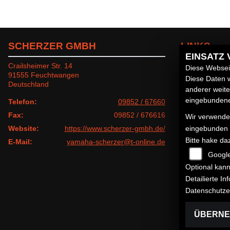
SCHERZER GMBH
LINKS
EINSATZ
Crailsheimer Str. 14
Unternehmen
Diese Webseit
91555 Feuchtwangen
Neufahrzeuge
Diese Daten w
Deutschland
Gebrauchtfahr
anderer weit
Service
eingebundenen
Telefon:
09852 / 67660
Fax:
09852 / 676616
Wir verwenden
Website:
https://www.scherzer-gmbh.de/
eingebunden
Bitte hake da
E-Mail:
yamaha-scherzer@t-online.de
Googl
Optional kann
Detailierte I
Datenschutze
ÜBERN