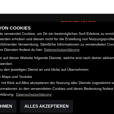
RECHTLICHES
 VON COOKIES
e verwendet Cookies, um Dir ein bestmögliches Surf-Erlebnis zu ermö
AGB
erden erhoben und dienen nicht für die Erstellung von Nutzungsprofil
Impressum
zeuge
erführender Verwendung. Sämtliche Informationen zu verwendeten Coo
Datenschutz
 Diensten findest du hier:
Datenschutzerklärung
Disclaimer
 auf dieser Website folgende Dienste, welche erst nach deiner aktiv
Barrierefreiheit
 werden.
zu den jeweiligen Dienst an und klicke auf Übernehmen:
e Maps und Youtube
 mit Klick auf Alles akzeptieren der Nutzung aller Dienste zugestimmt 
nformationen zu den verwendeten Cookies und deren Bedeutung findest 
rklärung:
Datenschutzerklärung
EHMEN
ALLES AKZEPTIEREN