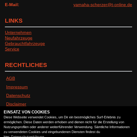
E-Mail:
yamaha-scherzer@t-online.de
LINKS
Unternehmen
Neufahrzeuge
Gebrauchtfahrzeuge
Service
RECHTLICHES
AGB
Impressum
Datenschutz
Disclaimer
EINSATZ VON COOKIES
Barrierefreiheit
Diese Webseite verwendet Cookies, um Dir ein bestmögliches Surf-Erlebnis zu
ermöglichen. Diese Daten werden erhoben und dienen nicht für die Erstellung von
Nutzungsprofilen oder anderer weiterführender Verwendung. Sämtliche Informationen
ÖFFNUNGSZEITEN
zu verwendeten Cookies und eingebundenen Diensten findest du
hier:
Datenschutzerklärung