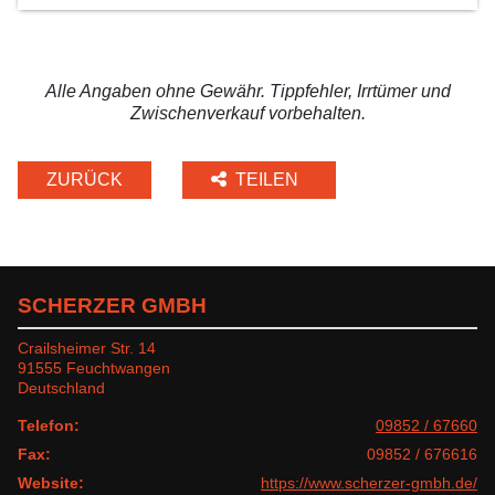
Alle Angaben ohne Gewähr. Tippfehler, Irrtümer und
Zwischenverkauf vorbehalten.
ZURÜCK
TEILEN
SCHERZER GMBH
Crailsheimer Str. 14
91555 Feuchtwangen
Deutschland
Telefon:
09852 / 67660
Fax:
09852 / 676616
Website:
https://www.scherzer-gmbh.de/