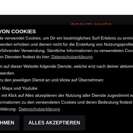
RECHTLICHES
 VON COOKIES
e verwendet Cookies, um Dir ein bestmögliches Surf-Erlebnis zu ermö
AGB
erden erhoben und dienen nicht für die Erstellung von Nutzungsprofil
Impressum
zeuge
erführender Verwendung. Sämtliche Informationen zu verwendeten Coo
Datenschutz
 Diensten findest du hier:
Datenschutzerklärung
Disclaimer
 auf dieser Website folgende Dienste, welche erst nach deiner aktiv
Barrierefreiheit
 werden.
zu den jeweiligen Dienst an und klicke auf Übernehmen:
e Maps und Youtube
 mit Klick auf Alles akzeptieren der Nutzung aller Dienste zugestimmt 
nformationen zu den verwendeten Cookies und deren Bedeutung findest 
rklärung:
Datenschutzerklärung
EHMEN
ALLES AKZEPTIEREN