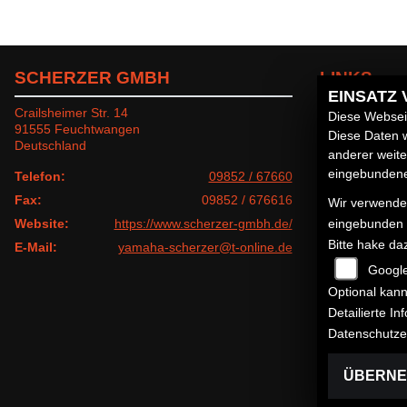
SCHERZER GMBH
LINKS
EINSATZ
Crailsheimer Str. 14
Unternehmen
Diese Webseit
91555 Feuchtwangen
Neufahrzeuge
Diese Daten w
Deutschland
Gebrauchtfahr
anderer weit
Service
eingebundenen
Telefon:
09852 / 67660
Fax:
09852 / 676616
Wir verwenden
eingebunden
Website:
https://www.scherzer-gmbh.de/
Bitte hake da
E-Mail:
yamaha-scherzer@t-online.de
Googl
Optional kann
Detailierte I
Datenschutze
ÜBERN