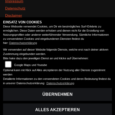
Impressum
Datenschutz
Disclaimer
EINSATZ VON COOKIES
Barrierefreiheit
Diese Webseite verwendet Cookies, um Dir ein bestmögliches Surf-Erlebnis zu
ermöglichen. Diese Daten werden erhoben und dienen nicht für die Erstellung von
Nutzungsprofilen oder anderer weiterführender Verwendung. Sämtliche Informationen
ÖFFNUNGSZEITEN
zu verwendeten Cookies und eingebundenen Diensten findest du
hier:
Datenschutzerklärung
Wir verwenden auf dieser Website folgende Dienste, welche erst nach deiner aktiven
Montag:
geschlossen
Zustimmung eingebunden werden.
Dienstag:
09:00 - 13:00 und 14:00 - 18:00
Bitte hake dazu den jeweiligen Dienst an und klicke auf Übernehmen:
Mittwoch:
09:00 - 13:00 und 14:00 - 18:00
Google Maps und Youtube
Donnerstag:
09:00 - 13:00 und 14:00 - 18:00
Optional kann mit Klick auf Alles akzeptieren der Nutzung aller Dienste zugestimmt
Freitag:
09:00 - 13:00 und 14:00 - 18:00
werden
Detailierte Informationen zu den verwendeten Cookies und deren Bedeutung findest du
Samstag:
09:00 - 13:00
in unserer Datenschutzerklärung:
Datenschutzerklärung
Sonntag:
geschlossen
ÜBERNEHMEN
ALLES AKZEPTIEREN