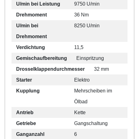
U/min bei Leistung
9750 U/min
Drehmoment
36 Nm
U/min bei
8250 U/min
Drehmoment
Verdichtung
11,5
Gemischaufbereitung
Einspritzung
Drosselklappendurchmesser
32 mm
Starter
Elektro
Kupplung
Mehrscheiben im
Ölbad
Antrieb
Kette
Getriebe
Gangschaltung
Ganganzahl
6