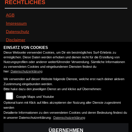
RECHTLICHES
AGB
Impressum
Datenschutz
Disclaimer
EINSATZ VON COOKIES
Barrierefreiheit
Diese Webseite verwendet Cookies, um Dir ein bestmögliches Surf-Erlebnis zu
ermöglichen. Diese Daten werden erhoben und dienen nicht für die Erstellung von
Nutzungsprofilen oder anderer weiterführender Verwendung. Sämtliche Informationen
ÖFFNUNGSZEITEN
zu verwendeten Cookies und eingebundenen Diensten findest du
hier:
Datenschutzerklärung
Wir verwenden auf dieser Website folgende Dienste, welche erst nach deiner aktiven
Montag:
geschlossen
Zustimmung eingebunden werden.
Dienstag:
09:00 - 13:00 und 14:00 - 18:00
Bitte hake dazu den jeweiligen Dienst an und klicke auf Übernehmen:
Mittwoch:
09:00 - 13:00 und 14:00 - 18:00
Google Maps und Youtube
Donnerstag:
09:00 - 13:00 und 14:00 - 18:00
Optional kann mit Klick auf Alles akzeptieren der Nutzung aller Dienste zugestimmt
Freitag:
09:00 - 13:00 und 14:00 - 18:00
werden
Detailierte Informationen zu den verwendeten Cookies und deren Bedeutung findest du
Samstag:
09:00 - 13:00
in unserer Datenschutzerklärung:
Datenschutzerklärung
Sonntag:
geschlossen
ÜBERNEHMEN