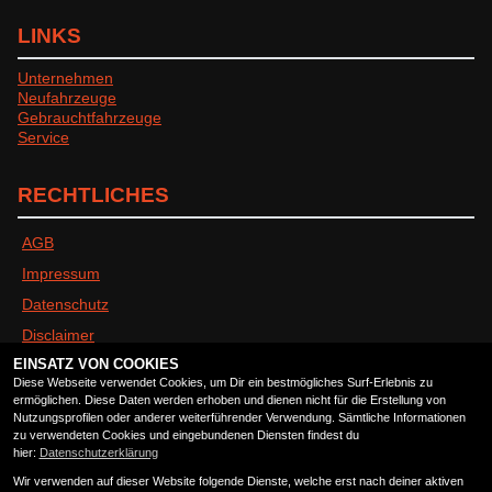
LINKS
Unternehmen
Neufahrzeuge
Gebrauchtfahrzeuge
Service
RECHTLICHES
AGB
Impressum
Datenschutz
Disclaimer
EINSATZ VON COOKIES
Barrierefreiheit
Diese Webseite verwendet Cookies, um Dir ein bestmögliches Surf-Erlebnis zu
ermöglichen. Diese Daten werden erhoben und dienen nicht für die Erstellung von
Nutzungsprofilen oder anderer weiterführender Verwendung. Sämtliche Informationen
ÖFFNUNGSZEITEN
zu verwendeten Cookies und eingebundenen Diensten findest du
hier:
Datenschutzerklärung
Wir verwenden auf dieser Website folgende Dienste, welche erst nach deiner aktiven
Montag:
geschlossen