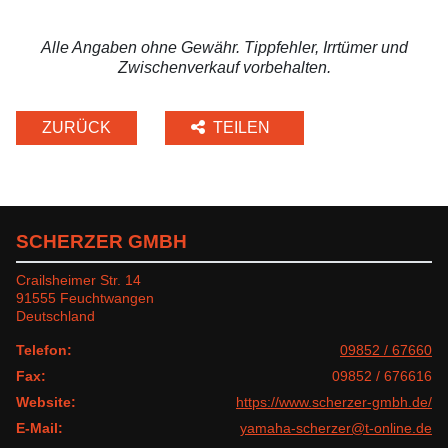
Alle Angaben ohne Gewähr. Tippfehler, Irrtümer und
Zwischenverkauf vorbehalten.
ZURÜCK
TEILEN
SCHERZER GMBH
Crailsheimer Str. 14
91555 Feuchtwangen
Deutschland
Telefon:
09852 / 67660
Fax:
09852 / 676616
Website:
https://www.scherzer-gmbh.de/
E-Mail:
yamaha-scherzer@t-online.de