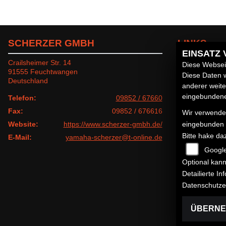
SCHERZER GMBH
LINKS
EINSATZ
Crailsheimer Str. 14
Unternehmen
Diese Webseit
91555 Feuchtwangen
Neufahrzeuge
Diese Daten w
Deutschland
Gebrauchtfahr
anderer weit
Service
eingebundenen
Telefon:
09852 / 67660
Fax:
09852 / 676616
Wir verwenden
eingebunden
Website:
https://www.scherzer-gmbh.de/
Bitte hake da
E-Mail:
yamaha-scherzer@t-online.de
Googl
Optional kann
Detailierte I
Datenschutze
ÜBERN