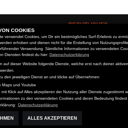
RECHTLICHES
 VON COOKIES
e verwendet Cookies, um Dir ein bestmögliches Surf-Erlebnis zu ermö
AGB
erden erhoben und dienen nicht für die Erstellung von Nutzungsprofil
Impressum
zeuge
erführender Verwendung. Sämtliche Informationen zu verwendeten Coo
Datenschutz
 Diensten findest du hier:
Datenschutzerklärung
Disclaimer
 auf dieser Website folgende Dienste, welche erst nach deiner aktiv
Barrierefreiheit
 werden.
zu den jeweiligen Dienst an und klicke auf Übernehmen:
e Maps und Youtube
 mit Klick auf Alles akzeptieren der Nutzung aller Dienste zugestimmt 
nformationen zu den verwendeten Cookies und deren Bedeutung findest 
rklärung:
Datenschutzerklärung
EHMEN
ALLES AKZEPTIEREN