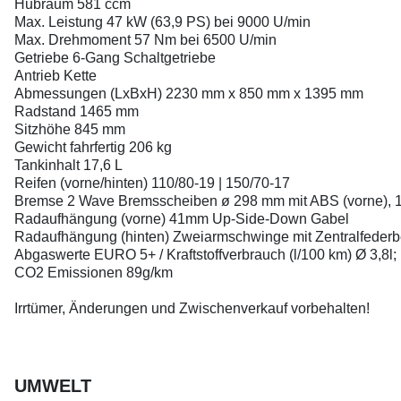
Hubraum 581 ccm
Max. Leistung 47 kW (63,9 PS) bei 9000 U/min
Max. Drehmoment 57 Nm bei 6500 U/min
Getriebe 6-Gang Schaltgetriebe
Antrieb Kette
Abmessungen (LxBxH) 2230 mm x 850 mm x 1395 mm
Radstand 1465 mm
Sitzhöhe 845 mm
Gewicht fahrfertig 206 kg
Tankinhalt 17,6 L
Reifen (vorne/hinten) 110/80-19 | 150/70-17
Bremse 2 Wave Bremsscheiben ø 298 mm mit ABS (vorne), 
Radaufhängung (vorne) 41mm Up-Side-Down Gabel
Radaufhängung (hinten) Zweiarmschwinge mit Zentralfederbe
Abgaswerte EURO 5+ / Kraftstoffverbrauch (l/100 km) Ø 3,8l;
CO2 Emissionen 89g/km
Irrtümer, Änderungen und Zwischenverkauf vorbehalten!
UMWELT