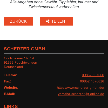
Alle Angaben ohne Gewähr. Tippfehler, Irrtümer und
Zwischenverkauf vorbehalten.
ZURÜCK
TEILEN
SCHERZER GMBH
Crailsheimer Str. 14
91555 Feuchtwangen
Deutschland
Telefon:
09852 / 67660
Fax:
09852 / 676616
Website:
https://www.scherzer-gmbh.de/
E-Mail:
yamaha-scherzer@t-online.de
LINKS