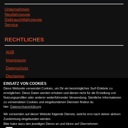
Unternehmen
Neufahrzeuge
Gebrauchtfahrzeuge
Service
RECHTLICHES
AGB
Impressum
Datenschutz
Disclaimer
EINSATZ VON COOKIES
Barrierefreiheit
Diese Webseite verwendet Cookies, um Dir ein bestmögliches Surf-Erlebnis zu
ermöglichen. Diese Daten werden erhoben und dienen nicht für die Erstellung von
Nutzungsprofilen oder anderer weiterführender Verwendung. Sämtliche Informationen
ÖFFNUNGSZEITEN
zu verwendeten Cookies und eingebundenen Diensten findest du
hier:
Datenschutzerklärung
Wir verwenden auf dieser Website folgende Dienste, welche erst nach deiner aktiven
Montag:
geschlossen
Zustimmung eingebunden werden.
Dienstag:
09:00 - 13:00 und 14:00 - 18:00
Bitte hake dazu den jeweiligen Dienst an und klicke auf Übernehmen: