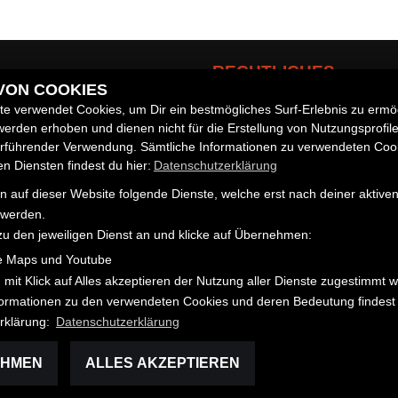
RECHTLICHES
 VON COOKIES
e verwendet Cookies, um Dir ein bestmögliches Surf-Erlebnis zu ermö
AGB
erden erhoben und dienen nicht für die Erstellung von Nutzungsprofil
Impressum
zeuge
erführender Verwendung. Sämtliche Informationen zu verwendeten Coo
Datenschutz
 Diensten findest du hier:
Datenschutzerklärung
Disclaimer
 auf dieser Website folgende Dienste, welche erst nach deiner aktiv
Barrierefreiheit
 werden.
zu den jeweiligen Dienst an und klicke auf Übernehmen:
e Maps und Youtube
 mit Klick auf Alles akzeptieren der Nutzung aller Dienste zugestimmt 
nformationen zu den verwendeten Cookies und deren Bedeutung findest 
rklärung:
Datenschutzerklärung
EHMEN
ALLES AKZEPTIEREN