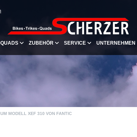
n
QUADS
ZUBEHÖR
SERVICE
UNTERNEHMEN
ZUM MODELL XEF 310 VON FANTIC