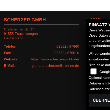
SCHERZER GMBH
LINKS
EINSATZ
Crailsheimer Str. 14
Unternehmen
Diese Webseit
91555 Feuchtwangen
Neufahrzeuge
Diese Daten w
Deutschland
Gebrauchtfahr
anderer weit
Service
eingebundenen
Telefon:
09852 / 67660
Fax:
09852 / 676616
Wir verwenden
Website:
https://www.scherzer-gmbh.de/
eingebunden
Bitte hake da
E-Mail:
yamaha-scherzer@t-online.de
Googl
Optional kann
Detailierte I
Datenschutze
ÜBERN