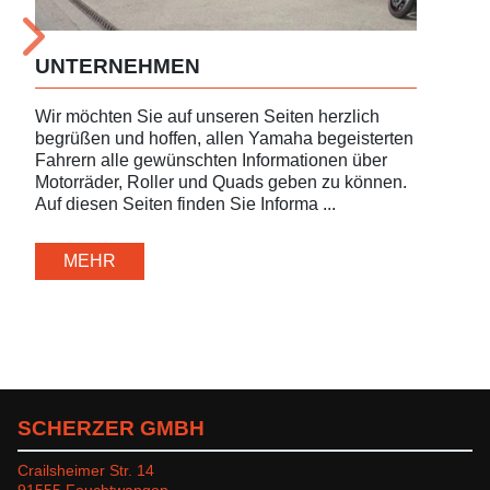
UNTERNEHMEN
AV
Wir möchten Sie auf unseren Seiten herzlich
begrüßen und hoffen, allen Yamaha begeisterten
An u
Fahrern alle gewünschten Informationen über
auss
Motorräder, Roller und Quads geben zu können.
AVIA
Auf diesen Seiten finden Sie Informa ...
jede
Tank
MEHR
SCHERZER GMBH
Crailsheimer Str. 14